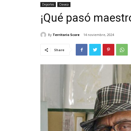
Deportes
Oaxaca
¡Qué pasó maestr
By
Territorio Score
14 noviembre, 2024
Share