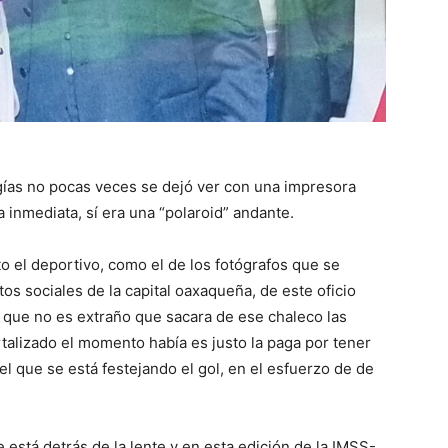
gías no pocas veces se dejó ver con una impresora
 inmediata, sí era una “polaroid” andante.
to el deportivo, como el de los fotógrafos que se
os sociales de la capital oaxaqueña, de este oficio
r que no es extraño que sacara de ese chaleco las
rtalizado el momento había es justo la paga por tener
l que se está festejando el gol, en el esfuerzo de de
 está detrás de la lente y en esta edición de la IMSS-