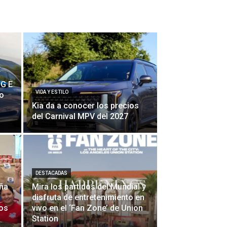
G E
VIDA Y ESTILO
no
Kia da a conocer los precios
del Carnival MPV del 2027
DESTACADAS
aña
Mira los partidos del Mundial y
disfruta de entretenimiento en
cos
vivo en el ‘Fan Zone’ de Union
Station