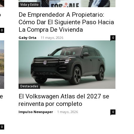
Vida y Estilo
o
De Emprendedor A Propietario:
Cómo Dar El Siguiente Paso Hacia
La Compra De Vivienda
0
Gaby Orta
-
11 mayo, 2026
0
Destacadas
de
El Volkswagen Atlas del 2027 se
reinventa por completo
Impulso Newspaper
-
1 mayo, 2026
0
0