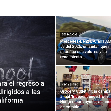
DESTACADAS
Mercedes-Benz E-Class AM
53 del 2026, un sedán que 
sacrifica sus valores y su
rendimiento
a el regreso a
VIDA Y ESTILO
dirigidos a las
Grocery Outlet inicia camp
anual ‘Independence from
lifornia
Hunger’ para ayudar a ban
de comida