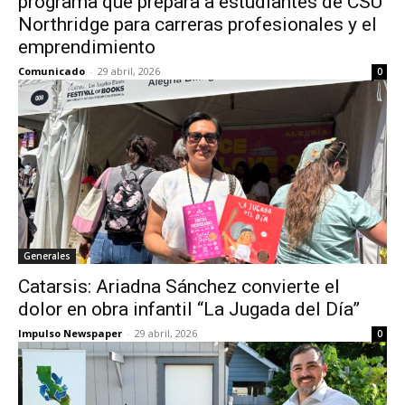
programa que prepara a estudiantes de CSU
Northridge para carreras profesionales y el
emprendimiento
Comunicado
-
29 abril, 2026
0
Generales
Catarsis: Ariadna Sánchez convierte el
dolor en obra infantil “La Jugada del Día”
Impulso Newspaper
-
29 abril, 2026
0