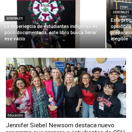
GENERALES
GENERALES
Este prog
La experiencia de estudiantes indígenas es
opciones 
poco documentada; este libro busca llenar
preparator
ese vacío
elegible
Educación
Jennifer Siebel Newsom destaca nuevo