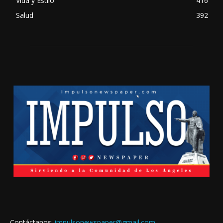
Vida y Estilo
416
Salud
392
Contáctanos:
impulsonewspaper@gmail.com