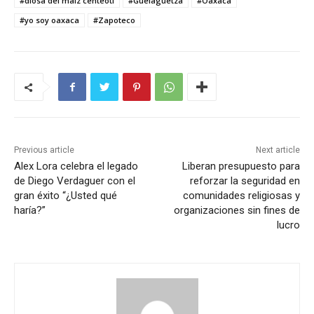
#diosa del maiz centeotl
#Guelaguetza
#Oaxaca
#yo soy oaxaca
#Zapoteco
Previous article
Next article
Alex Lora celebra el legado
Liberan presupuesto para
de Diego Verdaguer con el
reforzar la seguridad en
gran éxito “¿Usted qué
comunidades religiosas y
haría?”
organizaciones sin fines de
lucro