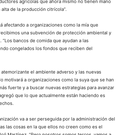
ductores agrícolas que ahora mismo no tienen mano
lta de la producción citrícola”.
stá afectando a organizaciones como la mía que
 recibimos una subvención de protección ambiental y
z. “Los bancos de comida que ayudan a las
ndo congelados los fondos que reciben del
atemorizante el ambiente adverso y las nuevas
sólo motivará a organizaciones como la suya que se han
 más fuerte y a buscar nuevas estrategias para avanzar
y agregó que lo que actualmente están haciendo es
rechos.
zación va a ser perseguida por la administración del
s las cosas en la que ellos no creen como es el
calcó Martínez. “Pero nosotros somos tercos, vamos a