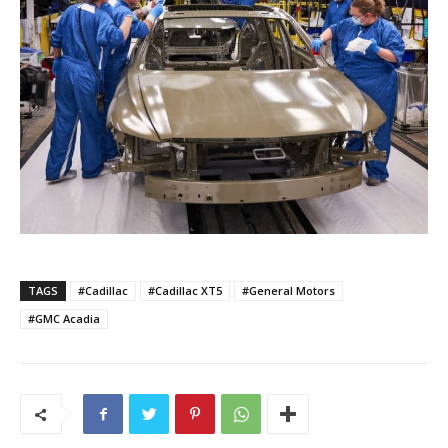
TAGS
#Cadillac
#Cadillac XT5
#General Motors
#GMC Acadia