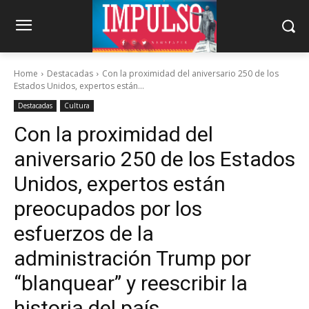
Home
Destacadas
Con la proximidad del aniversario 250 de los
Estados Unidos, expertos están...
Destacadas
Cultura
Con la proximidad del
aniversario 250 de los Estados
Unidos, expertos están
preocupados por los
esfuerzos de la
administración Trump por
“blanquear” y reescribir la
historia del país