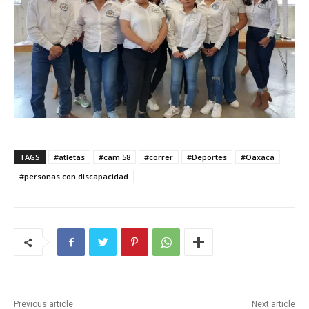
TAGS
#atletas
#cam 58
#correr
#Deportes
#Oaxaca
#personas con discapacidad
Previous article
Next article