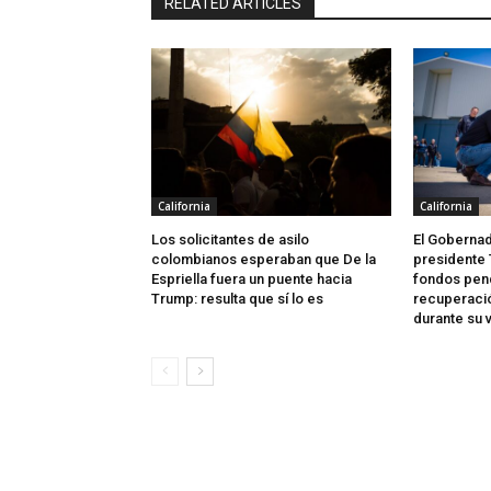
RELATED ARTICLES
California
California
Los solicitantes de asilo
El Gobernad
colombianos esperaban que De la
presidente 
Espriella fuera un puente hacia
fondos pend
Trump: resulta que sí lo es
recuperació
durante su v