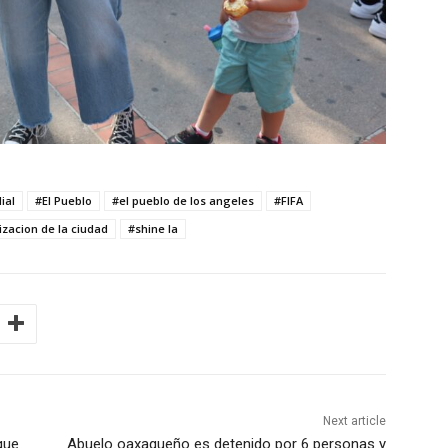
ial
#El Pueblo
#el pueblo de los angeles
#FIFA
lizacion de la ciudad
#shine la
Next article
ique
Abuelo oaxaqueño es detenido por 6 personas y