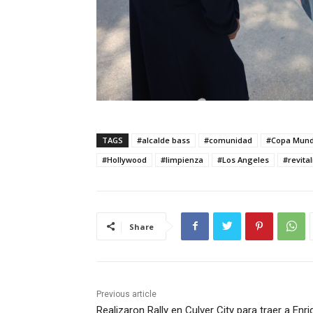
TAGS
#alcalde bass
#comunidad
#Copa Mund
#Hollywood
#limpienza
#Los Angeles
#revita
Share
Previous article
Realizaron Rally en Culver City para traer a Enr