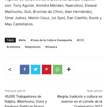
son: Tony Aguilar, Alondra Méndez, Naarubioo, Eleazar
Machucho, Guti, Brochas de Chivo, Alan Hernández,
Omar Juárez, Melvin Ceuz, Jul Spot, Dan Castillo, Koots y
Mau Castellanos.
TAGS
#Arte
#Casa de la Cultura Oaxaqueña
#CCO
#colectiva
#exposicion
#Oaxaca
Previous article
Next article
45,000 Trabajadores de
Alegría, tradición y cultura se
Ralphs, Albertsons, Vons y
vivieron en el convite de la
Pavilions Ratifican Nuevo
Guelaguetza 2025