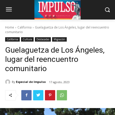
Home
California
Guelaguetza de Los Ángeles, lugar del reencuentro
comunitario
California
Cultura
Destacadas
Migración
Guelaguetza de Los Ángeles,
lugar del reencuentro
comunitario
By
Especial de Impulso
17 agosto, 2023