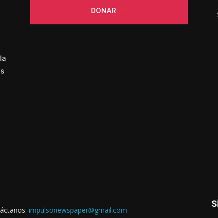
DONAR
la
os
S
áctanos:
impulsonewspaper@gmail.com