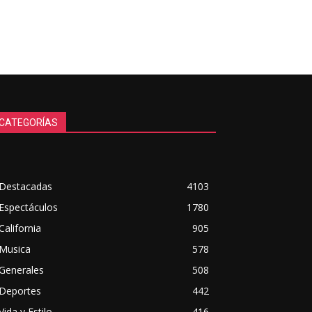
CATEGORÍAS
Destacadas
4103
Espectáculos
1780
California
905
Musica
578
Generales
508
Deportes
442
Vida y Estilo
416