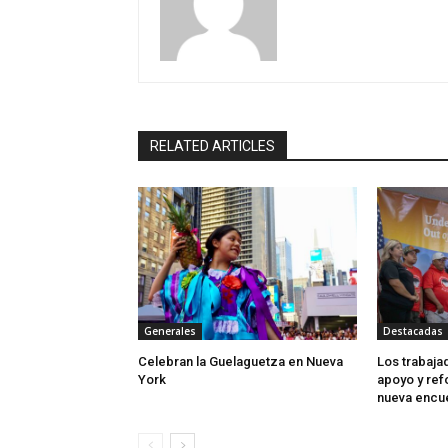
RELATED ARTICLES
Generales
Destacadas
Celebran la Guelaguetza en Nueva
Los trabaj
York
apoyo y ref
nueva encu