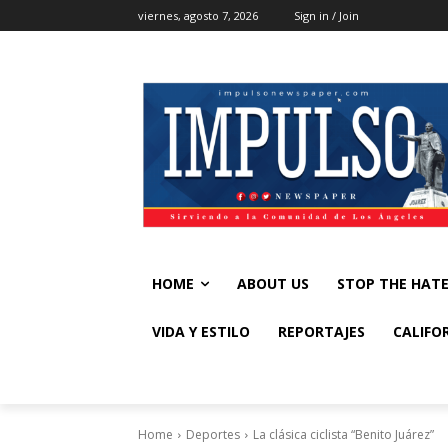
viernes, agosto 7, 2026
Sign in / Join
HOME
ABOUT US
STOP THE HAT
VIDA Y ESTILO
REPORTAJES
CALIFO
Home
Deportes
La clásica ciclista “Benito Juárez”