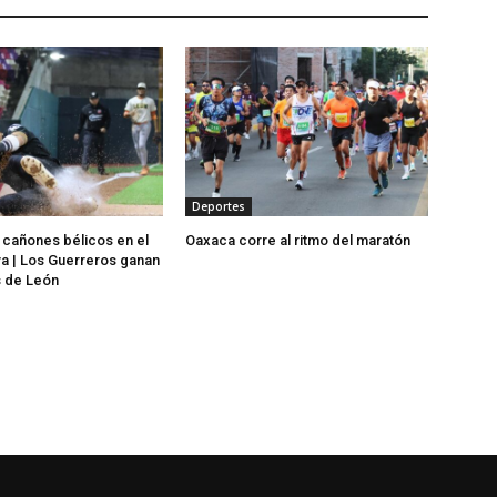
Deportes
 cañones bélicos en el
Oaxaca corre al ritmo del maratón
va | Los Guerreros ganan
s de León