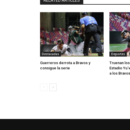
RELATED ARTICLES
Destacadas
Deportes
Guerreros derrota a Bravos y
Truenan los
consigue la serie
Estadio Yu´
a los Bravo