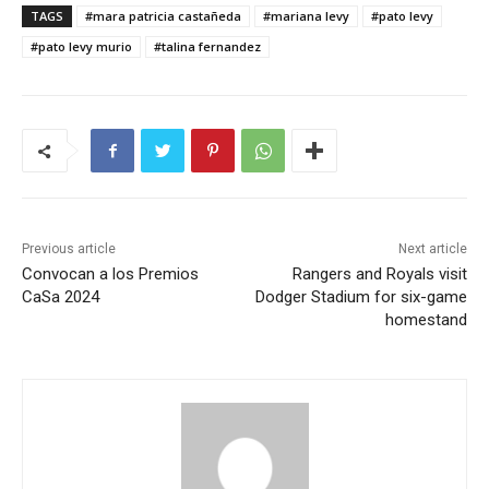
TAGS
#mara patricia castañeda
#mariana levy
#pato levy
#pato levy murio
#talina fernandez
Previous article
Next article
Convocan a los Premios
Rangers and Royals visit
CaSa 2024
Dodger Stadium for six-game
homestand