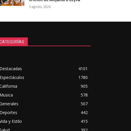
5 agosto, 2026
CATEGORÍAS
Destacadas
4101
Espectáculos
1780
California
905
Musica
578
Generales
507
Deportes
442
Vida y Estilo
415
Salud
392