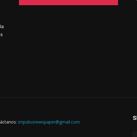
la
os
S
áctanos:
impulsonewspaper@gmail.com