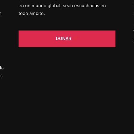
en un mundo global, sean escuchadas en
n
todo ámbito.
DONAR
la
os