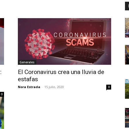
Generales
:
El Coronavirus crea una lluvia de
estafas
Nora Estrada
-
15 julio, 2020
0
0