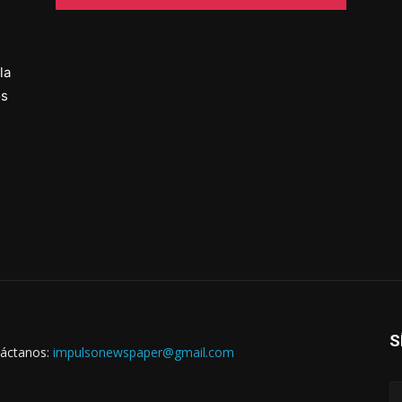
la
os
S
áctanos:
impulsonewspaper@gmail.com