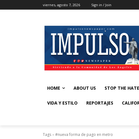
viernes, agosto 7, 2026
Sign in / Join
HOME
ABOUT US
STOP THE HAT
VIDA Y ESTILO
REPORTAJES
CALIFO
Tags
#nueva forma de pago en metro