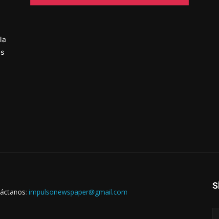
la
os
S
áctanos:
impulsonewspaper@gmail.com