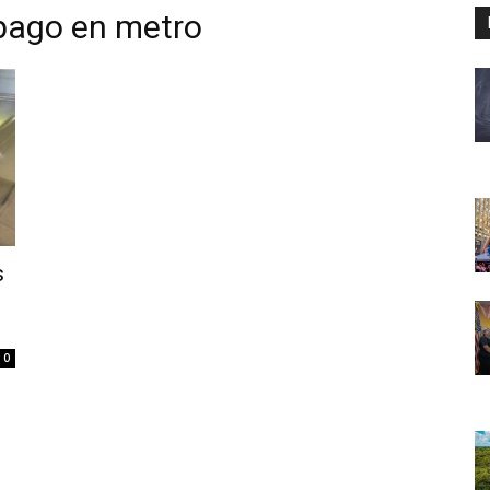
pago en metro
s
0