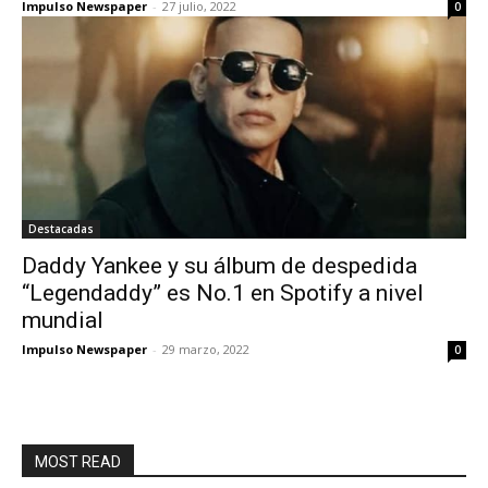
Impulso Newspaper
-
27 julio, 2022
0
Destacadas
Daddy Yankee y su álbum de despedida
“Legendaddy” es No.1 en Spotify a nivel
mundial
Impulso Newspaper
-
29 marzo, 2022
0
MOST READ