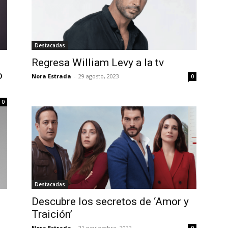
Destacadas
Regresa William Levy a la tv
o
Nora Estrada
-
29 agosto, 2023
0
0
Destacadas
Descubre los secretos de ‘Amor y
Traición’
Nora Estrada
-
21 noviembre, 2022