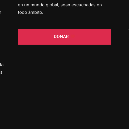
en un mundo global, sean escuchadas en
n
todo ámbito.
DONAR
la
os