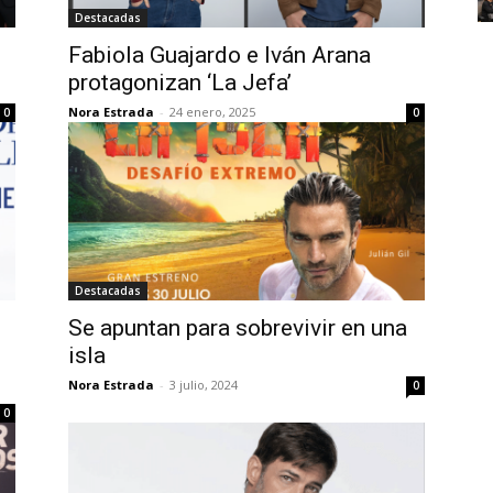
Destacadas
Fabiola Guajardo e Iván Arana
protagonizan ‘La Jefa’
Nora Estrada
-
24 enero, 2025
0
0
Destacadas
Se apuntan para sobrevivir en una
isla
Nora Estrada
-
3 julio, 2024
0
0