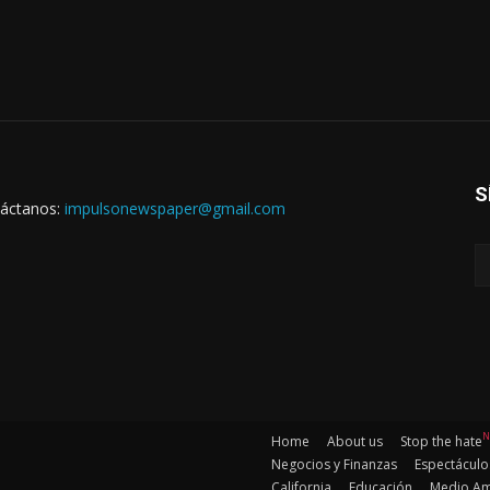
S
áctanos:
impulsonewspaper@gmail.com
N
Home
About us
Stop the hate
Negocios y Finanzas
Espectáculo
California
Educación
Medio Am