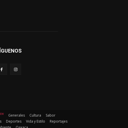
ÍGUENOS
EW
Generales
Cultura
Sabor
s
Deportes
Vida y Estilo
Reportajes
biente
Oaxaca