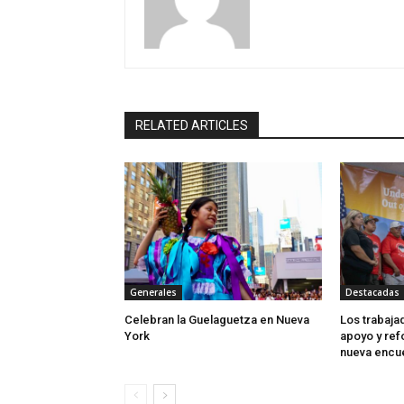
RELATED ARTICLES
Generales
Destacadas
Celebran la Guelaguetza en Nueva
Los trabaj
York
apoyo y ref
nueva encu