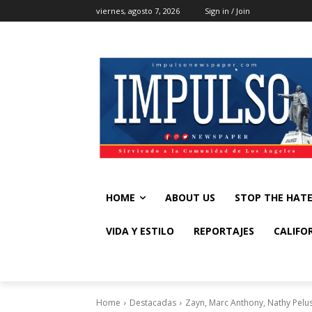
viernes, agosto 7, 2026
Sign in / Join
HOME
ABOUT US
STOP THE HAT
VIDA Y ESTILO
REPORTAJES
CALIFO
Home
Destacadas
Zayn, Marc Anthony, Nathy Pelu