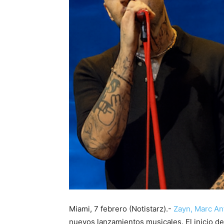
Miami, 7 febrero (Notistarz).-
Zayn,
Marc An
nuevos lanzamientos musicales. El inicio d