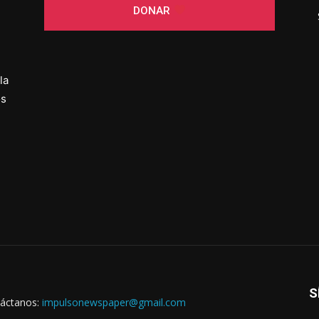
DONAR
la
os
S
áctanos:
impulsonewspaper@gmail.com