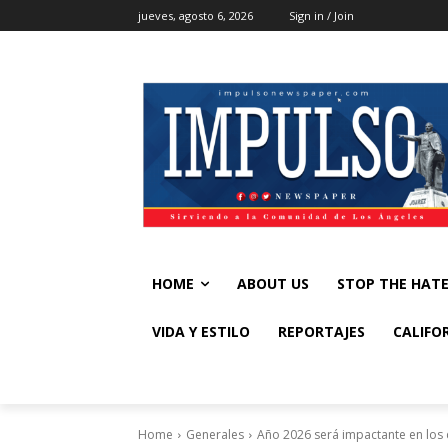
jueves, agosto 6, 2026
Sign in / Join
HOME
ABOUT US
STOP THE HAT
VIDA Y ESTILO
REPORTAJES
CALIFO
Home
Generales
Año 2026 será impactante en los c