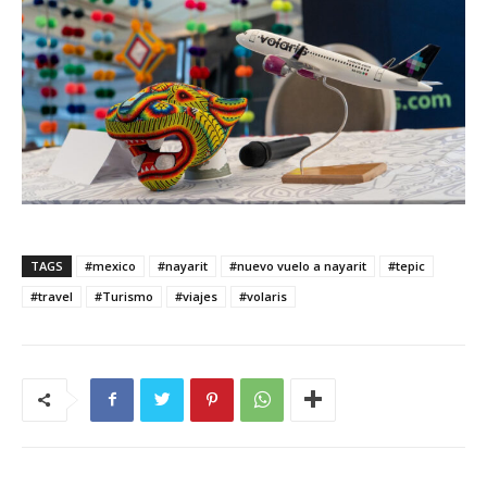
TAGS
#mexico
#nayarit
#nuevo vuelo a nayarit
#tepic
#travel
#Turismo
#viajes
#volaris