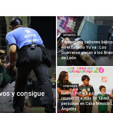
DEPORTES
Truenan los cañones bélic
en el Estadio Yu´va | Los
Guerreros ganan a los Bra
de León
GENERALES
avos y consigue
Fútbol, ​​cultura y comunidad
reunieron a más de 13 mil
personas en Casa México 
Ángeles