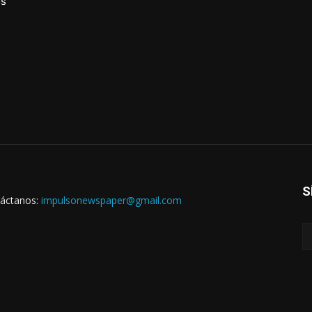
os
S
áctanos:
impulsonewspaper@gmail.com