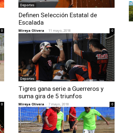
Deportes
l
Definen Selección Estatal de
Escalada
Mireya Olivera
-
11 mayo, 2018
0
0
Deportes
Tigres gana serie a Guerreros y
suma gira de 5 triunfos
Mireya Olivera
-
7 mayo, 2018
0
0