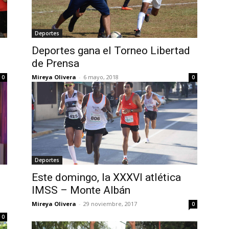
Deportes
Deportes gana el Torneo Libertad
de Prensa
Mireya Olivera
-
6 mayo, 2018
0
0
Deportes
Este domingo, la XXXVI atlética
IMSS – Monte Albán
Mireya Olivera
-
29 noviembre, 2017
0
0