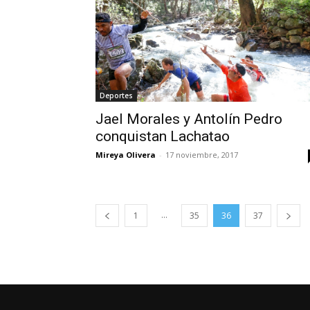
Deportes
Jael Morales y Antolín Pedro
conquistan Lachatao
Mireya Olivera
-
17 noviembre, 2017
...
1
35
36
37