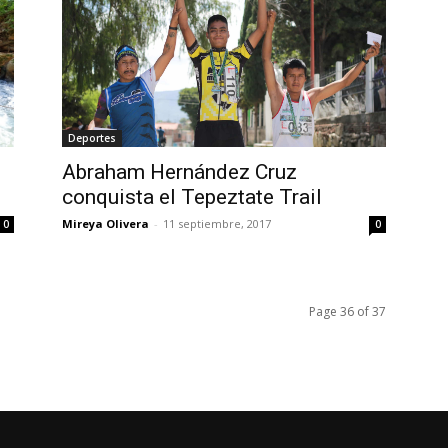
Deportes
Abraham Hernández Cruz
conquista el Tepeztate Trail
Mireya Olivera
-
11 septiembre, 2017
0
0
Page 36 of 37