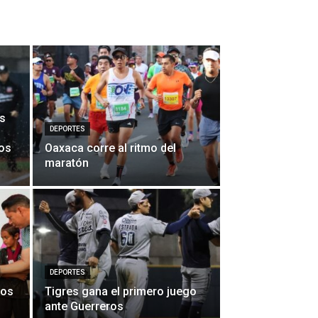
os
DEPORTES
vos
Oaxaca corre al ritmo del
maratón
DEPORTES
Los
Tigres gana el primero juego
ante Guerreros