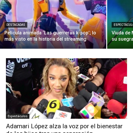
DESTACADAS
ESPECTÁCUL
Película animada ‘Las guerreras k-pop’; lo
Viuda de
más visto en la historia del streaming
su suegra
Espectáculos
Adamari López alza la voz por el bienestar