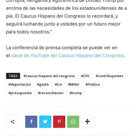
corrupta, vengativa y egocéntrica de Donald Trump por
encima de las necesidades de los estadounidenses de a
pie. El Caucus Hispano del Congreso lo recordará, y
seguirá luchando junto a ustedes por un futuro mejor
para todos nosotros.”
La conferencia de prensa completa se puede ver en
el
canal de YouTube del Caucus Hispano del Congreso
.
TAGS
#caucus hispano del congreso
#CHC
#contribuyentes
#deportacion
#gasto
#ice
#Miller
#Politica
#presupuesto
#reconciliacion
#trump