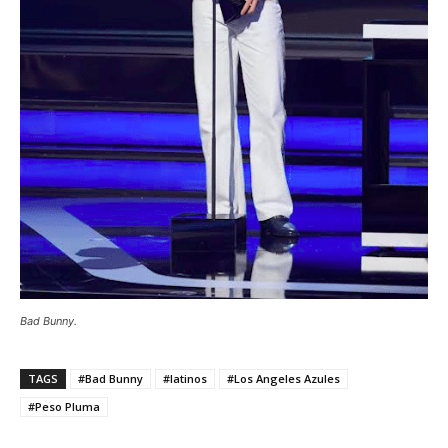
Bad Bunny.
TAGS
#Bad Bunny
#latinos
#Los Angeles Azules
#Peso Pluma