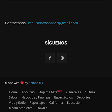
Contáctanos:
impulsonewspaper@gmail.com
SÍGUENOS
Made with
by
Kainos Mx
NEW
Home
About us
Stop the hate
Generales
Cultura
Sabor
Negocios y Finanzas
Espectáculos
Deportes
Vida y Estilo
Reportajes
California
Educación
Medio Ambiente
Oaxaca