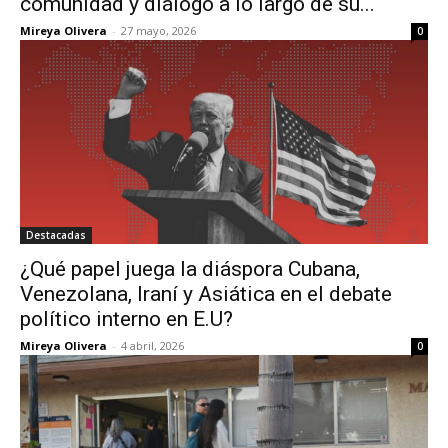
comunidad y diálogo a lo largo de su...
Mireya Olivera
-
27 mayo, 2026
0
Destacadas
¿Qué papel juega la diáspora Cubana,
Venezolana, Iraní y Asiática en el debate
político interno en E.U?
Mireya Olivera
-
4 abril, 2026
0