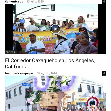
Comunicado
-
13 julio, 2025
0
Videos
El Corredor Oaxaqueño en Los Angeles,
California
Impulso Newspaper
-
18 agosto, 2024
0