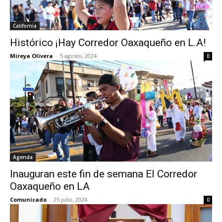
California
Histórico ¡Hay Corredor Oaxaqueño en L.A!
Mireya Olivera
-
5 agosto, 2024
0
Agenda
Inauguran este fin de semana El Corredor
Oaxaqueño en LA
Comunicado
-
25 julio, 2024
0