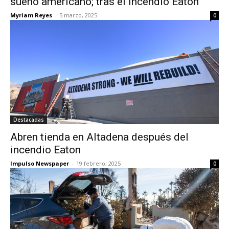
sueño americano; tras el incendio Eaton
Myriam Reyes
-
5 marzo, 2025
0
Destacadas
Abren tienda en Altadena después del
incendio Eaton
Impulso Newspaper
-
19 febrero, 2025
0