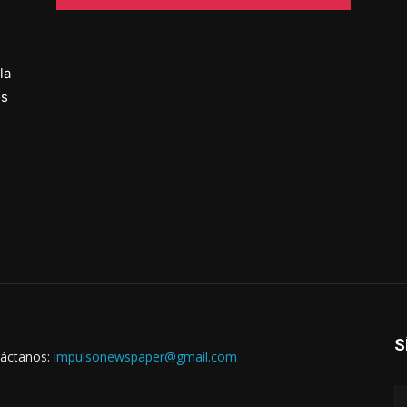
la
os
S
áctanos:
impulsonewspaper@gmail.com