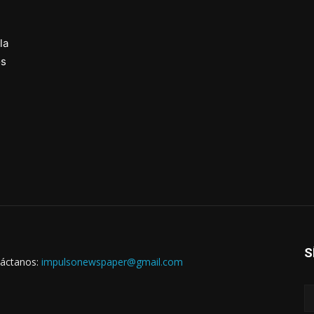
la
os
S
áctanos:
impulsonewspaper@gmail.com