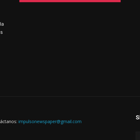
la
os
S
áctanos:
impulsonewspaper@gmail.com