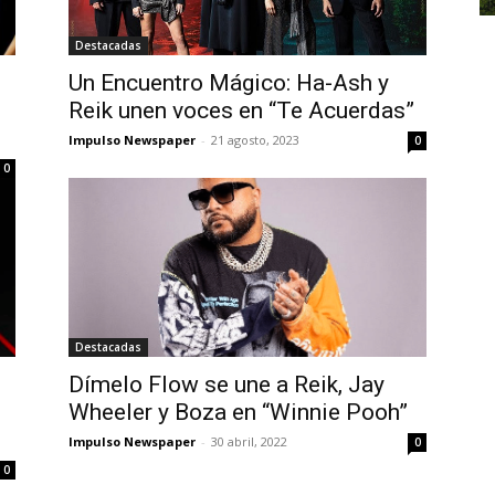
Destacadas
Un Encuentro Mágico: Ha-Ash y
Reik unen voces en “Te Acuerdas”
Impulso Newspaper
-
21 agosto, 2023
0
0
Destacadas
Dímelo Flow se une a Reik, Jay
Wheeler y Boza en “Winnie Pooh”
Impulso Newspaper
-
30 abril, 2022
0
0