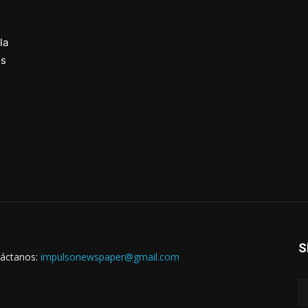
la
os
S
áctanos:
impulsonewspaper@gmail.com