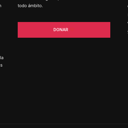
n
todo ámbito.
DONAR
la
os