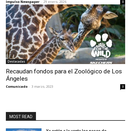
Impulso Newspaper
-
29 enero, 2026
0
Destacadas
Recaudan fondos para el Zoológico de Los
Ángeles
Comunicado
-
3 marzo, 2023
0
MOST READ
Ya están a la venta los pases de