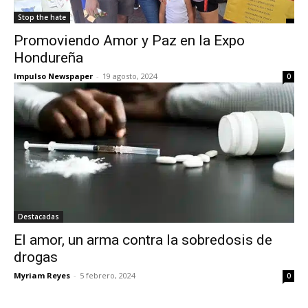
Stop the hate
Promoviendo Amor y Paz en la Expo
Hondureña
Impulso Newspaper
-
19 agosto, 2024
0
Destacadas
El amor, un arma contra la sobredosis de
drogas
Myriam Reyes
-
5 febrero, 2024
0