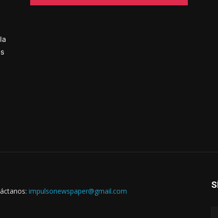
la
os
S
áctanos:
impulsonewspaper@gmail.com