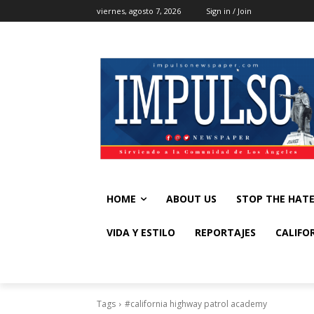
viernes, agosto 7, 2026
Sign in / Join
HOME
ABOUT US
STOP THE HAT
VIDA Y ESTILO
REPORTAJES
CALIFO
Tags
#california highway patrol academy