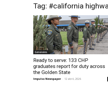
Tag:
#california highw
Generales
Ready to serve: 133 CHP
graduates report for duty across
the Golden State
Impulso Newspaper
-
12 abril, 2026