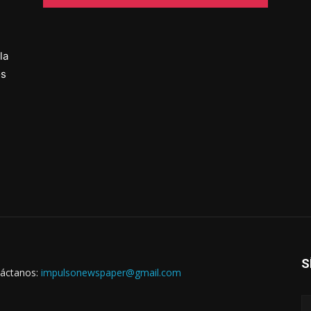
la
os
S
áctanos:
impulsonewspaper@gmail.com