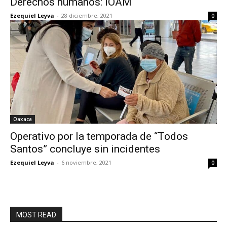
Derechos humanos: IOAM
Ezequiel Leyva
-
28 diciembre, 2021
0
Oaxaca
Operativo por la temporada de “Todos
Santos” concluye sin incidentes
Ezequiel Leyva
-
6 noviembre, 2021
0
MOST READ