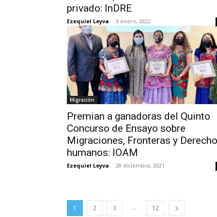
privado: InDRE
Ezequiel Leyva
-
3 enero, 2022
Migración
Premian a ganadoras del Quinto
Concurso de Ensayo sobre
Migraciones, Fronteras y Derech
humanos: IOAM
Ezequiel Leyva
-
28 diciembre, 2021
...
1
2
3
12