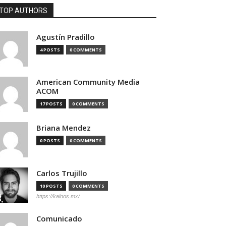
TOP AUTHORS
Agustín Pradillo
4 POSTS
0 COMMENTS
American Community Media
ACOM
17 POSTS
0 COMMENTS
Briana Mendez
0 POSTS
0 COMMENTS
Carlos Trujillo
10 POSTS
0 COMMENTS
https://kainos.mx/
Comunicado