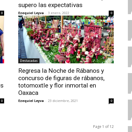
supero las expectativas
Ezequiel Leyva
-
3 enero, 2022
0
0
Destacadas
Regresa la Noche de Rábanos y
concurso de figuras de rábanos,
os
totomoxtle y flor inmortal en
Oaxaca
Ezequiel Leyva
-
23 diciembre, 2021
0
0
Page 1 of 12