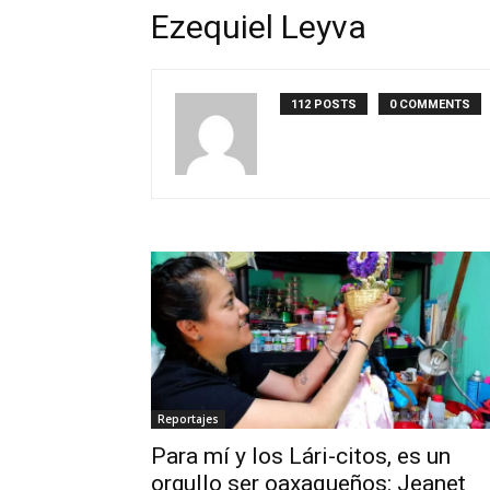
Ezequiel Leyva
112 POSTS
0 COMMENTS
Reportajes
Para mí y los Lári-citos, es un
orgullo ser oaxaqueños: Jeanet