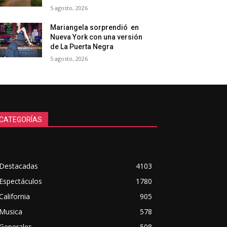
5 agosto, 2026
Mariangela sorprendió en
Nueva York con una versión
de La Puerta Negra
5 agosto, 2026
CATEGORÍAS
Destacadas
4103
Espectáculos
1780
California
905
Musica
578
Generales
508