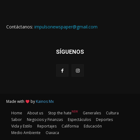
Contáctanos:
impulsonewspaper@gmail.com
SÍGUENOS
Made with
by
Kainos Mx
NEW
Home
About us
Stop the hate
Generales
Cultura
Sabor
Negocios y Finanzas
Espectáculos
Deportes
Vida y Estilo
Reportajes
California
Educación
Medio Ambiente
Oaxaca