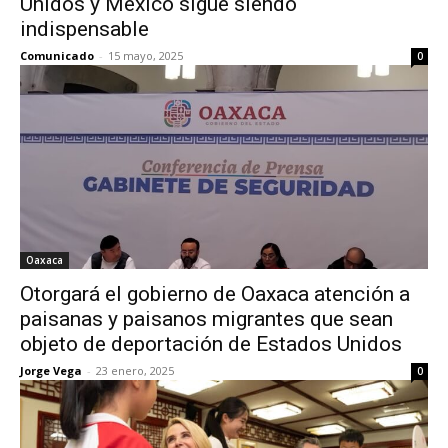
Unidos y México sigue siendo
indispensable
Comunicado
-
15 mayo, 2025
0
Oaxaca
Otorgará el gobierno de Oaxaca atención a
paisanas y paisanos migrantes que sean
objeto de deportación de Estados Unidos
Jorge Vega
-
23 enero, 2025
0