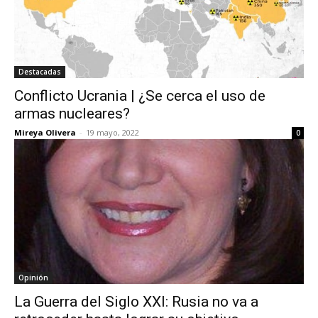
Destacadas
Conflicto Ucrania | ¿Se cerca el uso de
armas nucleares?
Mireya Olivera
-
19 mayo, 2022
0
Opinión
La Guerra del Siglo XXI: Rusia no va a