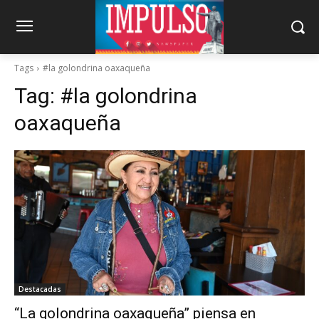
Tags
#la golondrina oaxaqueña
Tag:
#la golondrina
oaxaqueña
Destacadas
“La golondrina oaxaqueña” piensa en