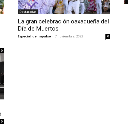
Destacadas
La gran celebración oaxaqueña del
Día de Muertos
Especial de Impulso
-
7 noviembre, 2023
0
0
o
0