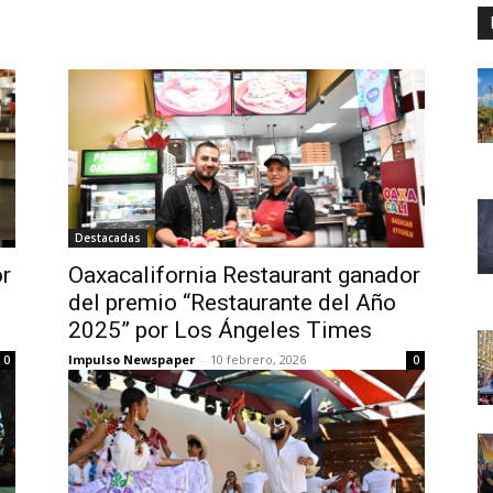
Destacadas
or
Oaxacalifornia Restaurant ganador
del premio “Restaurante del Año
2025” por Los Ángeles Times
Impulso Newspaper
-
10 febrero, 2026
0
0