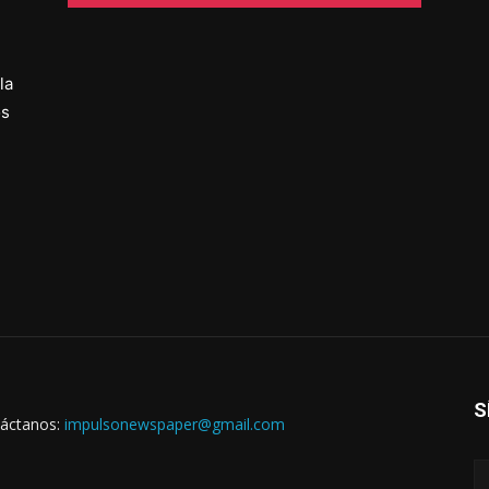
la
os
S
áctanos:
impulsonewspaper@gmail.com