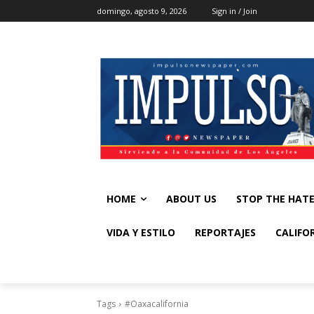
domingo, agosto 9, 2026
Sign in / Join
HOME
ABOUT US
STOP THE HAT
VIDA Y ESTILO
REPORTAJES
CALIFO
Tags
#Oaxacalifornia