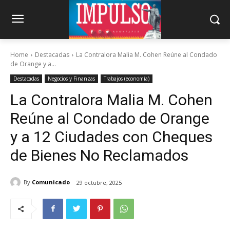
Home
Destacadas
La Contralora Malia M. Cohen Reúne al Condado
de Orange y a...
Destacadas
Negocios y Finanzas
Trabajos (economía)
La Contralora Malia M. Cohen
Reúne al Condado de Orange
y a 12 Ciudades con Cheques
de Bienes No Reclamados
By
Comunicado
29 octubre, 2025