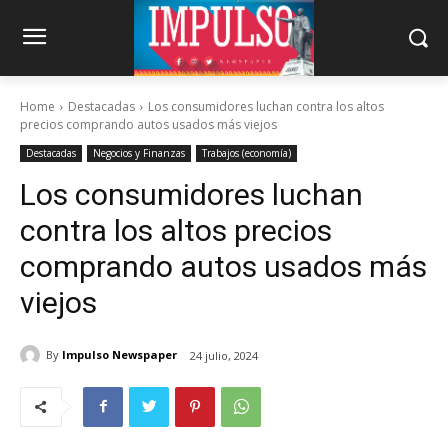
Home
Destacadas
Los consumidores luchan contra los altos
precios comprando autos usados más viejos
Destacadas
Negocios y Finanzas
Trabajos (economía)
Los consumidores luchan
contra los altos precios
comprando autos usados más
viejos
By
Impulso Newspaper
24 julio, 2024